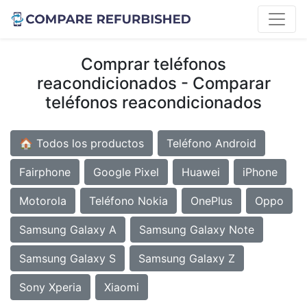
Comprar teléfonos
reacondicionados - Comparar
teléfonos reacondicionados
🏠 Todos los productos
Teléfono Android
Fairphone
Google Pixel
Huawei
iPhone
Motorola
Teléfono Nokia
OnePlus
Oppo
Samsung Galaxy A
Samsung Galaxy Note
Samsung Galaxy S
Samsung Galaxy Z
Sony Xperia
Xiaomi