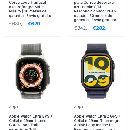
Corea Loop Trail azul
plata Correa deportiva
oscuro/negro M/L -
azul denim S/M -
Nuevo | 30 meses de
Reacondicionado: buen
garantía | Envío gratuito
estado | 30 meses de
garantía | Envío gratuito
€689,-
€629,-
€342,-
€282,-
Apple
Apple
Apple Watch Ultra GPS +
Apple Watch Ultra 2 GPS +
Cellular 49mm titanio
Cellular 49mm Titan negro
Corea Loop Trail
Alpine Loop marine L -
negro/gris S/M -
Reacondicionado: como