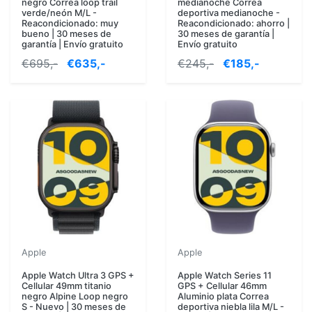
negro Correa loop trail
medianoche Correa
verde/neón M/L -
deportiva medianoche -
Reacondicionado: muy
Reacondicionado: ahorro |
bueno | 30 meses de
30 meses de garantía |
garantía | Envío gratuito
Envío gratuito
€695,-
€635,-
€245,-
€185,-
Apple
Apple
Apple Watch Ultra 3 GPS +
Apple Watch Series 11
Cellular 49mm titanio
GPS + Cellular 46mm
negro Alpine Loop negro
Aluminio plata Correa
S - Nuevo | 30 meses de
deportiva niebla lila M/L -