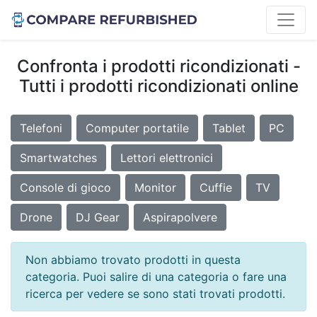
Confronta i prodotti ricondizionati -
Tutti i prodotti ricondizionati online
Telefoni
Computer portatile
Tablet
PC
Smartwatches
Lettori elettronici
Console di gioco
Monitor
Cuffie
TV
Drone
DJ Gear
Aspirapolvere
Non abbiamo trovato prodotti in questa
categoria. Puoi salire di una categoria o fare una
ricerca per vedere se sono stati trovati prodotti.