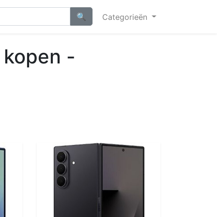
Categorieën
 kopen -
n