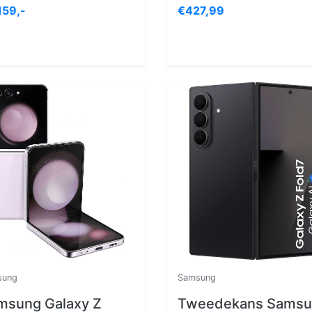
159,-
€427,99
sung
Samsung
msung Galaxy Z
Tweedekans Samsu