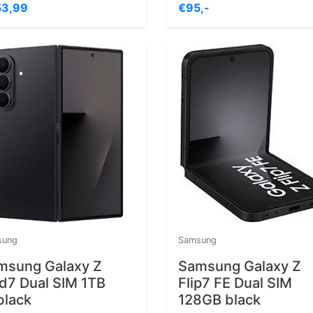
3,99
€95,-
sung
Samsung
msung Galaxy Z
Samsung Galaxy Z
ld7 Dual SIM 1TB
Flip7 FE Dual SIM
black
128GB black