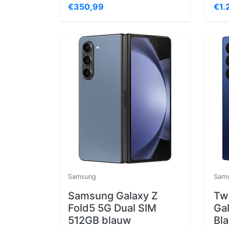
€350,99
€1.
Samsung
Sam
Samsung Galaxy Z
Tw
Fold5 5G Dual SIM
Ga
512GB blauw
Bl