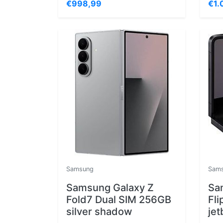
€998,99
€1.
Samsung
Sam
Samsung Galaxy Z
Sa
Fold7 Dual SIM 256GB
Fli
silver shadow
jet