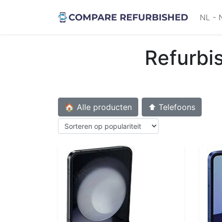
NL - 
Refurbi
🏠 Alle producten
⬆️ Telefoons