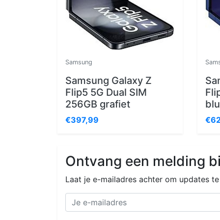
Samsung
Sam
Samsung Galaxy Z
Sa
Flip5 5G Dual SIM
Fl
256GB grafiet
bl
€397,99
€62
Ontvang een melding bi
Laat je e-mailadres achter om updates t