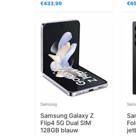
€433,99
€65
Samsung
Sam
Samsung Galaxy Z
Sa
Flip4 5G Dual SIM
Fo
128GB blauw
jet