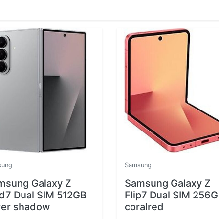
sung
Samsung
msung Galaxy Z
Samsung Galaxy Z
ld7 Dual SIM 512GB
Flip7 Dual SIM 256
lver shadow
coralred