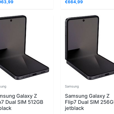
063,99
€664,99
sung
Samsung
msung Galaxy Z
Samsung Galaxy Z
p7 Dual SIM 512GB
Flip7 Dual SIM 256
black
jetblack