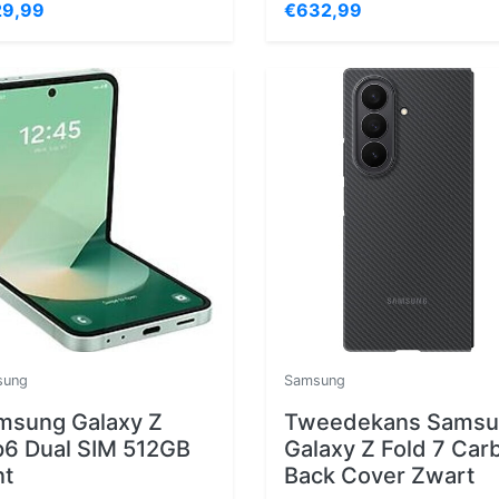
9,99
€632,99
sung
Samsung
msung Galaxy Z
Tweedekans Samsu
ip6 Dual SIM 512GB
Galaxy Z Fold 7 Car
nt
Back Cover Zwart