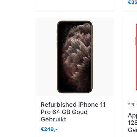
€32
Refurbished iPhone 11
Appl
Pro 64 GB Goud
App
Gebruikt
128
€249,-
Ga