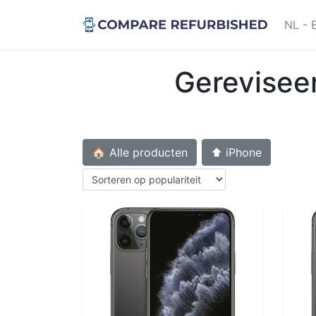
NL - 
Gerevisee
🏠 Alle producten
⬆️ iPhone