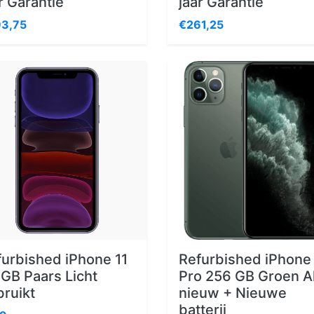
r Garantie
jaar Garantie
3,75
€261,25
furbished iPhone 11
Refurbished iPhone 
GB Paars Licht
Pro 256 GB Groen A
ruikt
nieuw + Nieuwe
batterij