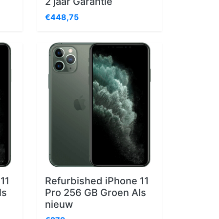
2 jaar Garantie
€448,75
11
Refurbished iPhone 11
ls
Pro 256 GB Groen Als
nieuw