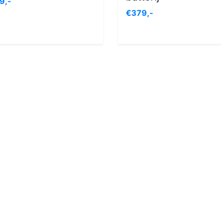
9,-
€379,-