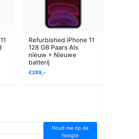
11
Refurbished iPhone 11
d
128 GB Paars Als
nieuw + Nieuwe
batterij
€289,-
Houd me op de
hoogte