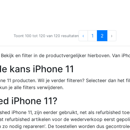
‹
1
2
›
Toont
100
tot
120
van
120
resultaten
ekijk en filter in de productvergelijker hierboven. Van iPh
e kans iPhone 11
e 11 producten. Wil je verder filteren? Selecteer dan het fil
kun je alle filters verwijderen.
ed iPhone 11?
hed iPhone 11, zijn eerder gebruikt, net als refurbished toe
 dat refurbished artikelen voor de wederverkoop eerst gepol
n en zo nodig repareren'. De toestellen worden dus gecontr