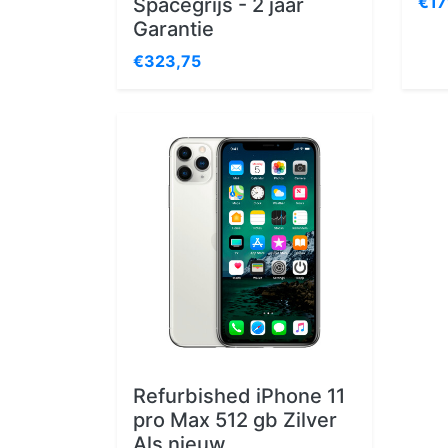
€17
Spacegrijs - 2 jaar
Garantie
€323,75
Refurbished iPhone 11
pro Max 512 gb Zilver
Als nieuw